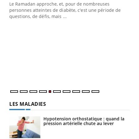
Le Ramadan approche, et, pour de nombreuses
vie !
personnes atteintes de diabète, c'est une période de
…
questions, de défis, mais ...
Un 
You
à l
Un é
mati
numé
LES MALADIES
Hypotension orthostatique : quand la
pression artérielle chute au lever