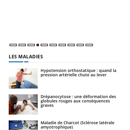
Un 
You
à l
Un é
mati
numé
LES MALADIES
Hypotension orthostatique : quand la
pression artérielle chute au lever
Drépanocytose : une déformation des
globules rouges aux conséquences
graves
Maladie de Charcot (Sclérose latérale
amyotrophique)