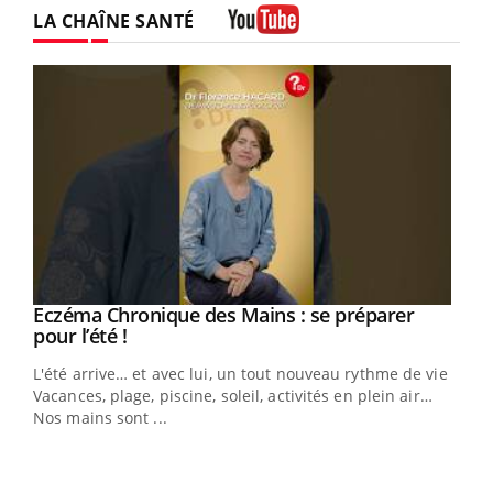
LA CHAÎNE SANTÉ
Youtube
Youtube
Eczéma Chronique des Mains : se préparer
Diabète & Ramadan 2026
Youtube
Youtube
Youtube
pour l’été !
Le Ramadan approche, et, pour de nombreuses
L'été arrive… et avec lui, un tout nouveau rythme de vie !
personnes atteintes de diabète, c'est une période de
Vacances, plage, piscine, soleil, activités en plein air…
questions, de défis, mais ...
Nos mains sont ...