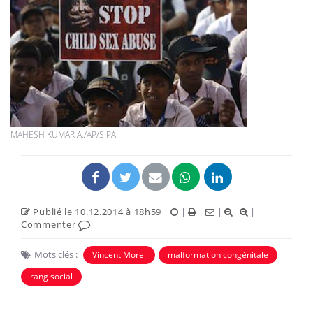
MAHESH KUMAR A./AP/SIPA
Publié le 10.12.2014 à 18h59
|
|
|
|
|
Commenter
Mots clés :
Vincent Morel
malformation congénitale
rang social