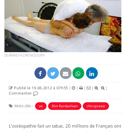
DURAND FLORENCE/SIPA
Publié le 19.06.2012 à 07h55
|
|
|
|
|
Commenter
Mots clés :
os
Kim Kardashian
chiropraxie
L’ostéopathie fait un tabac. 20 millions de Français ont