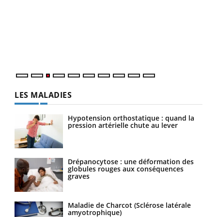
Ecz
You
pour
L'ét
Vaca
Nos 
LES MALADIES
Hypotension orthostatique : quand la
pression artérielle chute au lever
Drépanocytose : une déformation des
globules rouges aux conséquences
graves
Maladie de Charcot (Sclérose latérale
amyotrophique)