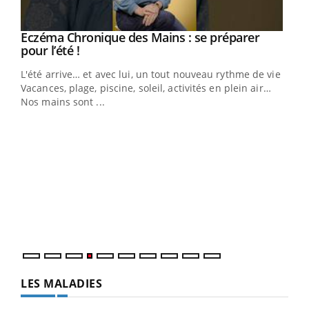
Eczéma Chronique des Mains : se préparer
Youtube
Youtube
pour l’été !
L'été arrive… et avec lui, un tout nouveau rythme de vie !
Vacances, plage, piscine, soleil, activités en plein air…
Nos mains sont ...
Dia
You
Le 
pers
ques
LES MALADIES