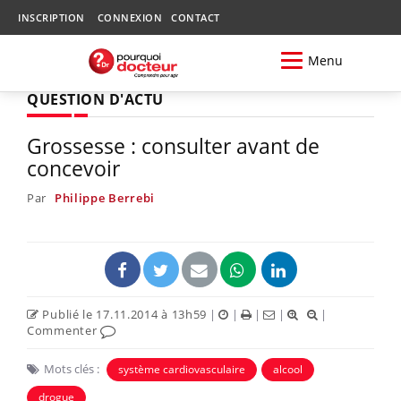
INSCRIPTION
CONNEXION
CONTACT
Menu
QUESTION D'ACTU
Grossesse : consulter avant de
concevoir
Par
Philippe Berrebi
Publié le 17.11.2014 à 13h59
|
|
|
|
|
Commenter
Mots clés :
système cardiovasculaire
alcool
drogue