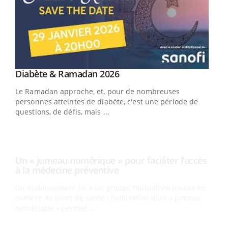
Youtube
Diabète & Ramadan 2026
Un « jumeau numérique » pour faciliter l’accès
Youtube
Youtube
Youtube
à la médecine préventive
Le Ramadan approche, et, pour de nombreuses
Un établissement lié à un groupe mutualiste innove en
personnes atteintes de diabète, c'est une période de
matière de bilan de santé : l'utilisation d'un « jumeau
questions, de défis, mais ...
numérique » permet ...
COU
You
Coup
vous
épis