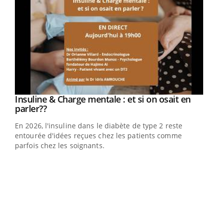
Youtube
Insuline & Charge mentale : et si on osait en
Youtube
Youtube
parler??
En 2026, l'insuline dans le diabète de type 2 reste
entourée d'idées reçues chez les patients comme
parfois chez les soignants.
Ecz
You
pour
L'ét
Vaca