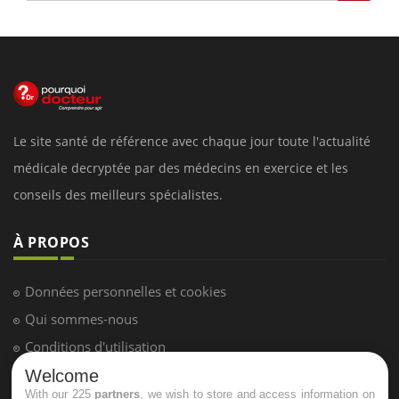
Le site santé de référence avec chaque jour toute l'actualité
médicale decryptée par des médecins en exercice et les
conseils des meilleurs spécialistes.
À PROPOS
Données personnelles et cookies
Qui sommes-nous
Conditions d'utilisation
Plan du site
Welcome
With our 225
partners
, we wish to store and access information on