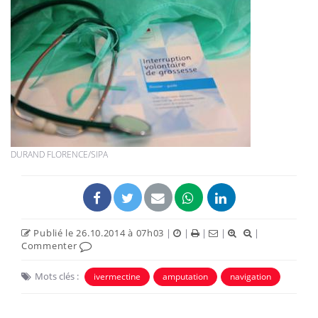
DURAND FLORENCE/SIPA
Publié le 26.10.2014 à 07h03
|
|
|
|
|
Commenter
Mots clés :
ivermectine
amputation
navigation