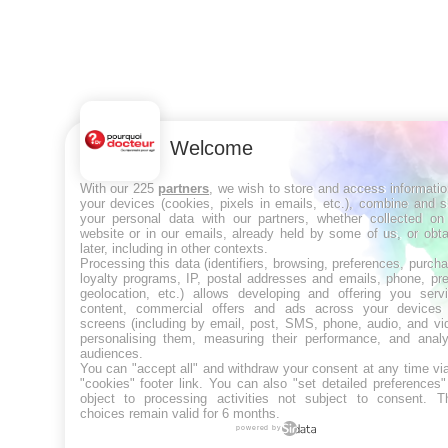
Welcome
With our 225
partners
, we wish to store and access informati
your devices (cookies, pixels in emails, etc.), combine and 
your personal data with our partners, whether collected on 
website or in our emails, already held by some of us, or obt
later, including in other contexts.
Processing this data (identifiers, browsing, preferences, purch
loyalty programs, IP, postal addresses and emails, phone, pr
geolocation, etc.) allows developing and offering you servi
content, commercial offers and ads across your devices
screens (including by email, post, SMS, phone, audio, and vi
personalising them, measuring their performance, and analy
audiences.
You can "accept all" and withdraw your consent at any time vi
"cookies" footer link
. You can also "set detailed preferences
object to processing activities not subject to consent. T
choices remain valid for 6 months.
powered by