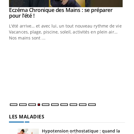
Eczéma Chronique des Mains : se préparer
Youtube
Youtube
pour l’été !
L'été arrive… et avec lui, un tout nouveau rythme de vie !
Vacances, plage, piscine, soleil, activités en plein air…
Nos mains sont ...
Dia
You
Le 
pers
ques
LES MALADIES
Hypotension orthostatique : quand la