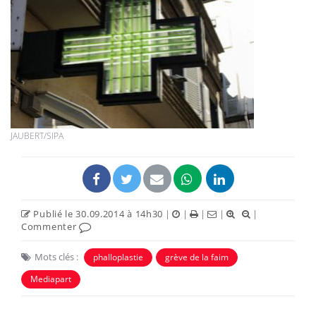
JAUBERT/SIPA
Publié le 30.09.2014 à 14h30
|
|
|
|
|
Commenter
Mots clés :
phalloplastie
grève de la faim
Mediapart