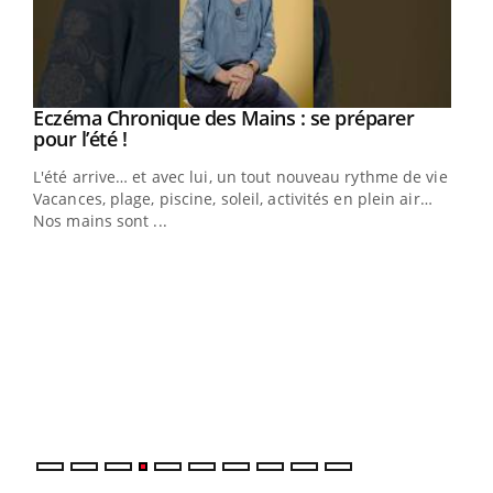
Eczéma Chronique des Mains : se préparer
Youtube
Youtube
pour l’été !
L'été arrive… et avec lui, un tout nouveau rythme de vie !
Vacances, plage, piscine, soleil, activités en plein air…
Nos mains sont ...
Dia
You
Le 
pers
ques