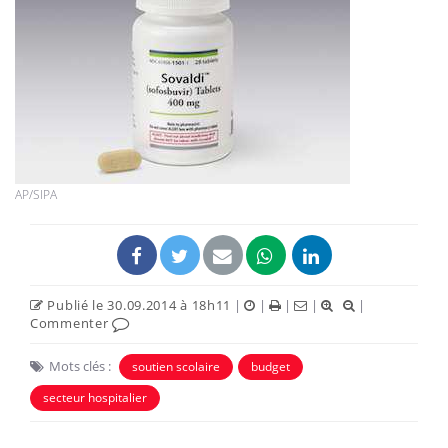
AP/SIPA
Publié le 30.09.2014 à 18h11
|
|
|
|
|
Commenter
Mots clés :
soutien scolaire
budget
secteur hospitalier