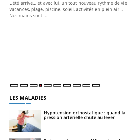
L'été arrive… et avec lui, un tout nouveau rythme de vie !
Vacances, plage, piscine, soleil, activités en plein air…
Nos mains sont ...
Dia
You
Le 
pers
ques
LES MALADIES
Hypotension orthostatique : quand la
pression artérielle chute au lever