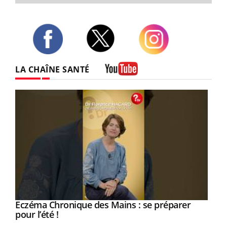
Twitter
Facebook
Instagram
LA CHAÎNE SANTÉ
Youtube
Eczéma Chronique des Mains : se préparer
Youtube
Youtube
pour l’été !