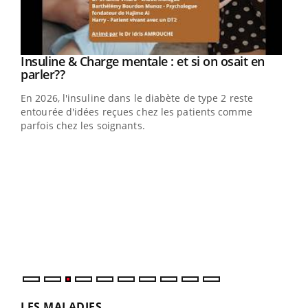
Insuline & Charge mentale : et si on osait en
Youtube
Youtube
parler??
En 2026, l'insuline dans le diabète de type 2 reste
entourée d'idées reçues chez les patients comme
parfois chez les soignants.
Ecz
You
pour
L'ét
Vaca
Nos 
LES MALADIES