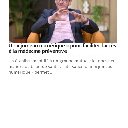
Un « jumeau numérique » pour faciliter l’accès
Youtube
Youtube
à la médecine préventive
Un établissement lié à un groupe mutualiste innove en
e
matière de bilan de santé : l'utilisation d'un « jumeau
numérique » permet ...
COU
You
Coup
vous
épis