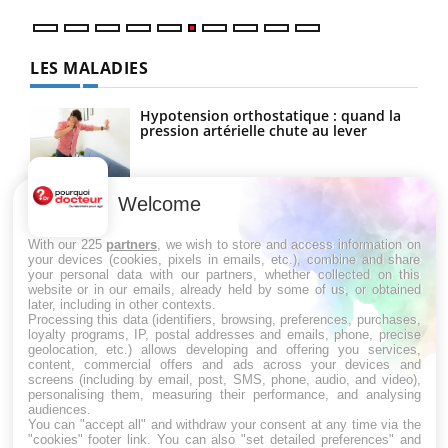
LES MALADIES
Hypotension orthostatique : quand la
pression artérielle chute au lever
Welcome
Drépanocytose : une déformation des
globules rouges aux conséquences
graves
With our 225
partners
, we wish to store and access information on
your devices (cookies, pixels in emails, etc.), combine and share
your personal data with our partners, whether collected on this
website or in our emails, already held by some of us, or obtained
Maladie de Charcot (Sclérose latérale
later, including in other contexts.
amyotrophique)
Processing this data (identifiers, browsing, preferences, purchases,
loyalty programs, IP, postal addresses and emails, phone, precise
geolocation, etc.) allows developing and offering you services,
content, commercial offers and ads across your devices and
screens (including by email, post, SMS, phone, audio, and video),
personalising them, measuring their performance, and analysing
audiences.
You can "accept all" and withdraw your consent at any time via the
"cookies" footer link
. You can also "set detailed preferences" and