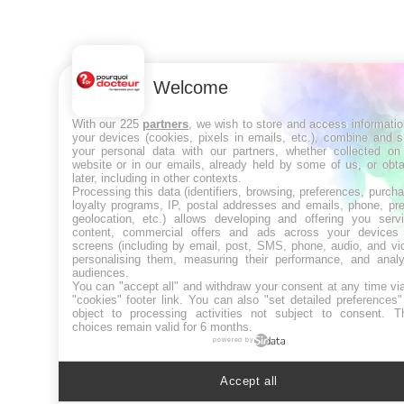
Welcome
With our 225
partners
, we wish to store and access informati
your devices (cookies, pixels in emails, etc.), combine and 
your personal data with our partners, whether collected on 
website or in our emails, already held by some of us, or obt
later, including in other contexts.
Processing this data (identifiers, browsing, preferences, purch
loyalty programs, IP, postal addresses and emails, phone, pr
geolocation, etc.) allows developing and offering you servi
content, commercial offers and ads across your devices
screens (including by email, post, SMS, phone, audio, and vi
personalising them, measuring their performance, and analy
audiences.
You can "accept all" and withdraw your consent at any time vi
"cookies" footer link
. You can also "set detailed preferences
object to processing activities not subject to consent. T
choices remain valid for 6 months.
powered by
Accept all