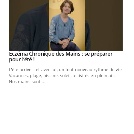
Eczéma Chronique des Mains : se préparer
Youtube
Youtube
pour l’été !
L'été arrive… et avec lui, un tout nouveau rythme de vie !
Vacances, plage, piscine, soleil, activités en plein air…
Nos mains sont ...
Dia
You
Le 
pers
ques