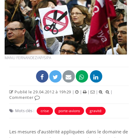
MANU FERNANDEZ/AP/SIPA
Publié le 29.04.2012 à 19h29
|
|
|
|
|
Commenter
Mots clés :
crise
porte-avions
gravité
Les mesures d’austérité appliquées dans le domaine de