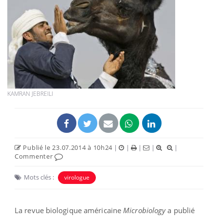
KAMRAN JEBREILI
Publié le 23.07.2014 à 10h24
|
|
|
|
|
Commenter
Mots clés :
virologue
La revue biologique américaine
Microbiology
a publié