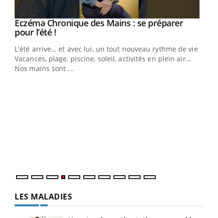
Eczéma Chronique des Mains : se préparer
Youtube
Youtube
pour l’été !
L'été arrive… et avec lui, un tout nouveau rythme de vie !
Vacances, plage, piscine, soleil, activités en plein air…
Nos mains sont ...
Dia
You
Le 
pers
ques
LES MALADIES