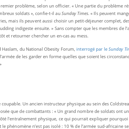
remier problème, selon un officier. « Une partie du problème ré
breux soldats », confie-t-il au
Sunday Times
. « Ils peuvent mang
ies, mais ils peuvent aussi choisir un petit-déjeuner complet, des
n pudding indigeste ensuite. » Sans compter que les membres de l
 tôt et retourner chercher un en-cas au mess.
id Haslam, du National Obesity Forum,
interrogé par le
Sunday Ti
de l’armée de les garder en forme quelles que soient les circonstance
»
uline & Charge mentale : et si on
Eczéma Chronique des
ule coupable. Un ancien instructeur physique au sein des Coldstr
tube
Youtube
Youtube
Y
it en parler??
préparer pour l’été !
posée que de combattants : « Un grand nombre de soldats ont u
côté l’entraînement physique, ce qui pourrait expliquer pourquoi
026, l'insuline dans le diabète de type 2
L'été arrive… et avec lui,
e entourée d'idées reçues chez les
rythme de vie ! Vacances, 
t le phénomène n’est pas isolé : 10 % de l’armée sud-africaine se