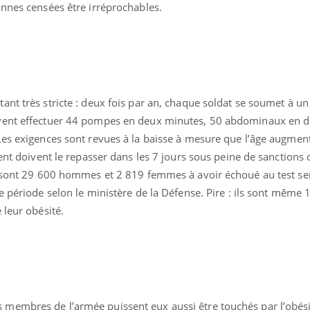
onnes censées être irréprochables.
nt très stricte : deux fois par an, chaque soldat se soumet à un
ivent effectuer 44 pompes en deux minutes, 50 abdominaux en 
Les exigences sont revues à la baisse à mesure que l’âge augment
uent doivent le repasser dans les 7 jours sous peine de sanctions
s sont 29 600 hommes et 2 819 femmes à avoir échoué au test sem
e période selon le ministère de la Défense. Pire : ils sont même 
 leur obésité.
membres de l’armée puissent eux aussi être touchés par l’obési