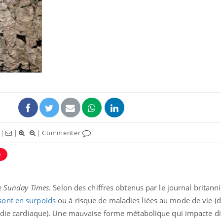
Cytomégalovirus : ce qui
Pourquo
change dans la prise en
gâche-t-
charge des femmes
jours de
enceintes
La sieste empêche-t-elle
Fortes c
de dormir la nuit ?
pourquo
noyade g
|
|
|
Commenter
VIH : la fin du comprimé
Le Viagr
tous les jours se profile-t-
freiner 
e
elle enfin ?
cancer ?
le
Sunday Times
. Selon des chiffres obtenus par le journal britann
sont en surpoids
ou à risque de maladies liées au mode de vie (d
ladie cardiaque). Une mauvaise forme métabolique qui impacte d