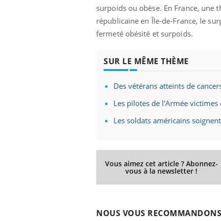
'un proche c'est
carence en fer sont multiples ce qui la rend
pat
surpoids ou obèse. En France, une t
...
républicaine en Île-de-France, le sur
fermeté obésité et surpoids.
SUR LE MÊME THÈME
Des vétérans atteints de cancer
Les pilotes de l'Armée victimes 
Les soldats américains soignent
Vous aimez cet article ? Abonnez-
vous à la newsletter !
NOUS VOUS RECOMMANDON