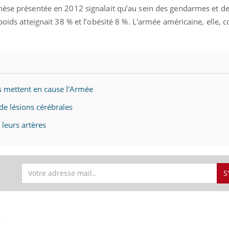
ients comme parfois chez les soignants.
soleil, activités en plein
hèse présentée en 2012 signalait qu’au sein des gendarmes et de
sont ...
poids atteignait 38 % et l’obésité 8 %. L'armée américaine, elle,
s mettent en cause l'Armée
de lésions cérébrales
 leurs artères
S
S