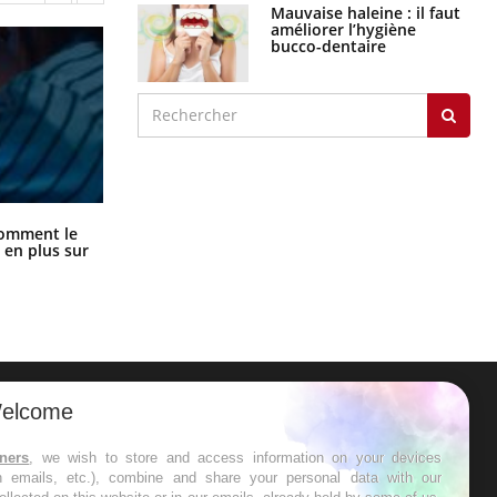
graves
Maladie de Charcot
(Sclérose latérale
amyotrophique)
J'AI MAL
Cancer colorectal : une stratégie
comment le
simple aurait changé la donne au
 en plus sur
Pays basque
elcome
tners
, we wish to store and access information on your devices
in emails, etc.), combine and share your personal data with our