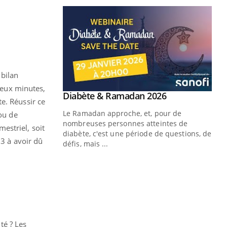
 bilan
deux minutes,
e. Réussir ce
 ou de
estriel, soit
13 à avoir dû
té ? Les