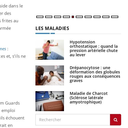
side dans le
er des
 frites au
’armée
LA CHAÎNE SANTÉ
mes
:
Youtube
s et, s’ils ne
Youtube
 Mains : se
Diabète & Ramadan 2026
eam Guards
Youtube
outube
n emploi
Le Ramadan approche, et, pour de
 ils échouent
 un tout nouveau
nombreuses personnes atteintes de
plage, piscine,
diabète, c'est une période de questions, de
rait en