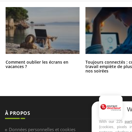
Comment oublier les écrans en
Toujours connectés : 
vacances ?
travail empiète de plus
nos soirées
W
With our 225
par
(cookies, pixels 