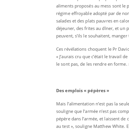
aliments proposés au mess sont le p
régime effroyable adopté par de nom
salades et des plats pauvres en calor
déjeuner, des frites au dîner, et u
peuvent, s’ils le souhaitent, manger
Ces révélations choquent le Pr Dav
« J’aurais cru que c’était le travail 
le sont pas, de les rendre en forme. 
Des emplois « pépères »
 Mains :
Carence en fer : comprendre pour
Ins
Mais l’alimentation n’est pas la se
Youtube
You
Youtube
Youtube
prévenir
osa
souligne que l’armée n’est pas com
pépère dans l’armée, et laissent de 
aciles à aborder...
Fatigue, irritabilité, brouillard mental ou
En 2
poser des
même alopécie… Les symptômes de la
rest
au test », souligne Matthew White. E