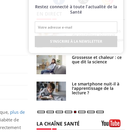
Restez connecté à toute l’actualité de la
Twitter
Facebook
Instagram
Santé
EN DIRECT
i votre ventre
Pourquoi manger moins
il les premiers
de protéines pourrait
 vos vacances ?
finalement être bénéfique
S'INSCRIRE À LA NEWSLETTER
haleurs :
Grossesse et chaleur : ce
i le risque de
que dit la science
rimpe-t-il ?
a pourrait-il
Le smartphone nuit-il à
la propagation du
l'apprentissage de la
lecture ?
ique,
plus de
iabète de
irectement