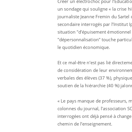
Créer un électrochoc pour l’Educatio
un sondage qui souligne « la crise hi
journaliste Jeanne Fremin du Sartel d
secondaire interrogés par l’Institut 
Hantavirus : un cas
situation "d’épuisement émotionnel 
détecté chez un touriste
"dépersonnalisation" touche particul
en France
le quotidien économique.
Mortalité infantile : un
rapport s’interroge sur
Et ce mal-être n’est pas lié directem
son taux élevé en France
de considération de leur environneme
verbales des élèves (37 %), physique
Grossesse à risque : ce jus
soutien de la hiérarchie (40 %) jalo
naturel attire l'attention
des chercheurs
« Le pays manque de professeurs, mai
colonnes du journal, l’association 
interrogées ont déjà pensé à changer
chemin de l’enseignement.