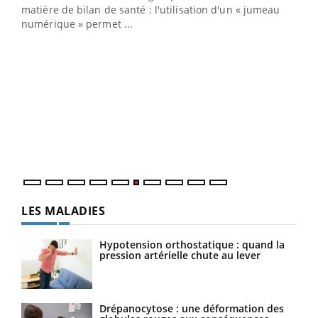
matière de bilan de santé : l'utilisation d'un « jumeau
numérique » permet ...
COU
You
Coup
vous
épis
LES MALADIES
Hypotension orthostatique : quand la
pression artérielle chute au lever
Drépanocytose : une déformation des