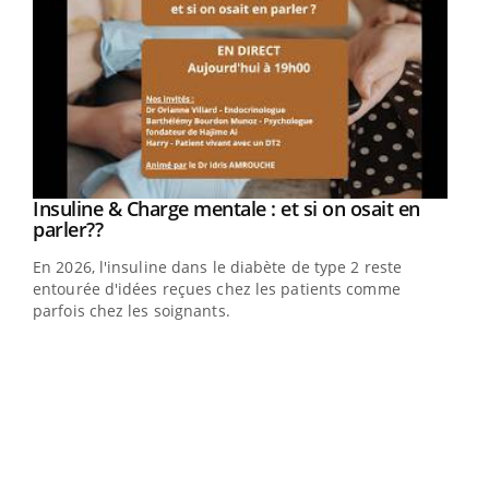
Youtube
Insuline & Charge mentale : et si on osait en
Youtube
Youtube
parler??
En 2026, l'insuline dans le diabète de type 2 reste
entourée d'idées reçues chez les patients comme
parfois chez les soignants.
Ecz
You
pour
L'ét
Vaca