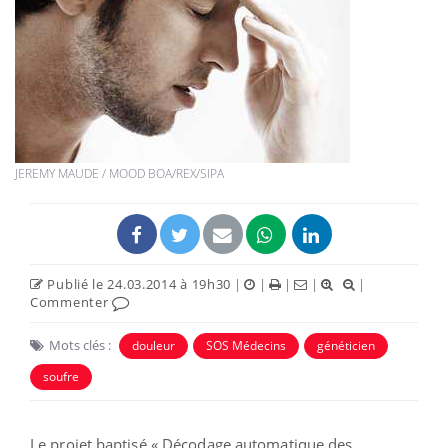
JEREMY MAUDE / MOOD BOA/REX/SIPA
Publié le 24.03.2014 à 19h30
|
|
|
|
|
Commenter
Mots clés :
douleur
SOS Médecins
généticien
soufre
Le projet baptisé « Décodage automatique des