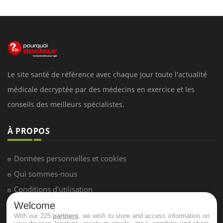
Le site santé de référence avec chaque jour toute l'actualité
médicale decryptée par des médecins en exercice et les
conseils des meilleurs spécialistes.
À PROPOS
Données personnelles et cookies
Qui sommes-nous
Conditions d'utilisation
Plan du site
Welcome
With our 225
partners
, we wish to store and access information on
Mentions Légales