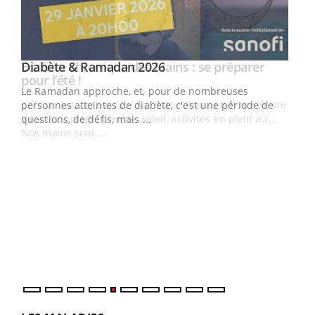
Youtube
Diabète & Ramadan 2026
Youtube
Le Ramadan approche, et, pour de nombreuses
vie !
personnes atteintes de diabète, c'est une période de
…
questions, de défis, mais ...
Un 
You
à l
Un é
mati
numé