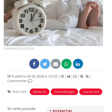
CHINNAPONG/ISTOCK
Publié le 30.03.2026 à 12h25
|
|
|
|
|
Commenter
Mots clés :
bipolarité
chronobiologie
couche tard
En cette journée
L'ESSENTIEL