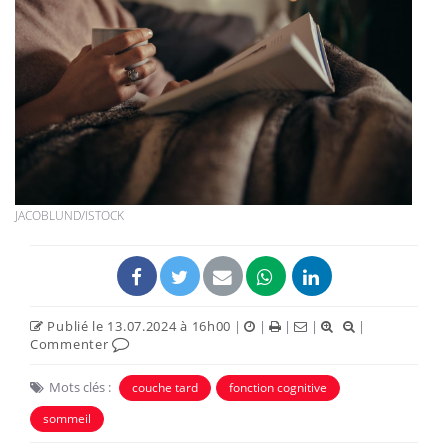
JACOBLUND/ISTOCK
Publié le 13.07.2024 à 16h00
|
|
|
|
|
Commenter
Mots clés :
couche tard
fonction cognitive
sommeil