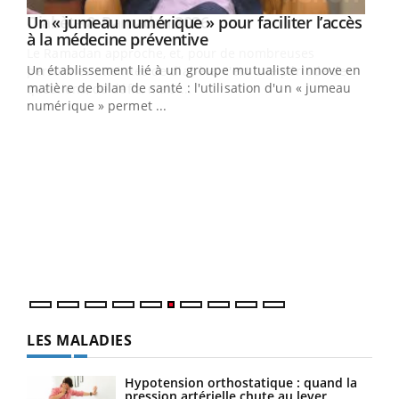
Un « jumeau numérique » pour faciliter l’accès
Youtube
Youtube
à la médecine préventive
Un établissement lié à un groupe mutualiste innove en
e
matière de bilan de santé : l'utilisation d'un « jumeau
numérique » permet ...
COU
You
Coup
vous
épis
LES MALADIES
Hypotension orthostatique : quand la
pression artérielle chute au lever