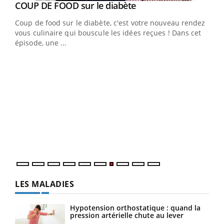
Youtube
cès
COUP DE FOOD sur le diabète
Youtube
Coup de food sur le diabète, c'est votre nouveau rendez-
 en
vous culinaire qui bouscule les idées reçues ! Dans cet
u
épisode, une ...
Qua
You
"Les
trav
DRH 
LES MALADIES
Hypotension orthostatique : quand la
pression artérielle chute au lever