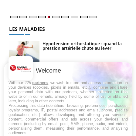
numé
LES MALADIES
Hypotension orthostatique : quand la
pression artérielle chute au lever
Welcome
Drépanocytose : une déformation des
globules rouges aux conséquences
graves
With our 225
partners
, we wish to store and access information on
your devices (cookies, pixels in emails, etc.), combine and share
your personal data with our partners, whether collected on this
website or in our emails, already held by some of us, or obtained
Maladie de Charcot (Sclérose latérale
later, including in other contexts.
amyotrophique)
Processing this data (identifiers, browsing, preferences, purchases,
loyalty programs, IP, postal addresses and emails, phone, precise
geolocation, etc.) allows developing and offering you services,
content, commercial offers and ads across your devices and
screens (including by email, post, SMS, phone, audio, and video),
personalising them, measuring their performance, and analysing
audiences.