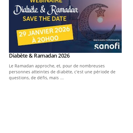
Youtube
Diabète & Ramadan 2026
Youtube
Le Ramadan approche, et, pour de nombreuses
vie !
personnes atteintes de diabète, c'est une période de
…
questions, de défis, mais ...
Un 
You
à l
Un é
mati