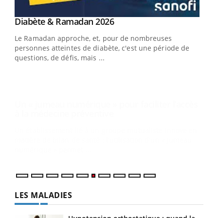
Youtube
Diabète & Ramadan 2026
Un « jumeau numérique » pour faciliter l’accès
Youtube
Youtube
Youtube
à la médecine préventive
Le Ramadan approche, et, pour de nombreuses
Un établissement lié à un groupe mutualiste innove en
personnes atteintes de diabète, c'est une période de
matière de bilan de santé : l'utilisation d'un « jumeau
questions, de défis, mais ...
numérique » permet ...
COU
You
Coup
vous
épis
LES MALADIES