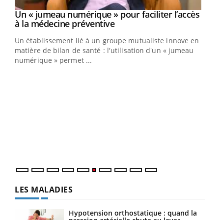
Un « jumeau numérique » pour faciliter l’accès
Youtube
Youtube
à la médecine préventive
Un établissement lié à un groupe mutualiste innove en
e
matière de bilan de santé : l'utilisation d'un « jumeau
numérique » permet ...
COU
You
Coup
vous
épis
LES MALADIES
Hypotension orthostatique : quand la