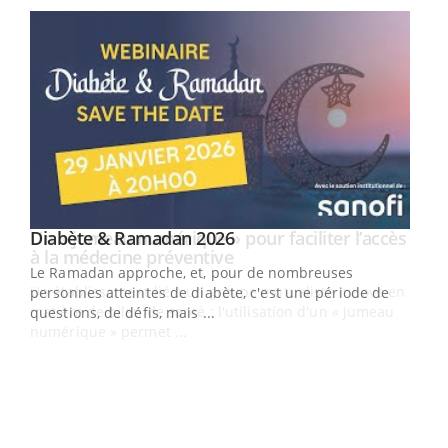
Youtube
Diabète & Ramadan 2026
Un « jumeau numérique » pour faciliter l’accès
Youtube
Youtube
Youtube
à la médecine préventive
Le Ramadan approche, et, pour de nombreuses
Un établissement lié à un groupe mutualiste innove en
personnes atteintes de diabète, c'est une période de
matière de bilan de santé : l'utilisation d'un « jumeau
questions, de défis, mais ...
numérique » permet ...
COU
You
Coup