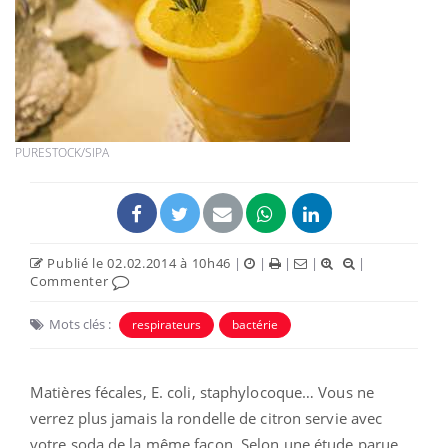
PURESTOCK/SIPA
Publié le 02.02.2014 à 10h46
|
|
|
|
|
Commenter
Mots clés :
respirateurs
bactérie
Matières fécales, E. coli, staphylocoque… Vous ne
verrez plus jamais la rondelle de citron servie avec
votre soda de la même façon. Selon une étude parue