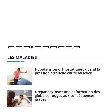
Dia
You
Le 
pers
ques
LES MALADIES
Hypotension orthostatique : quand la
pression artérielle chute au lever
Drépanocytose : une déformation des
globules rouges aux conséquences
graves