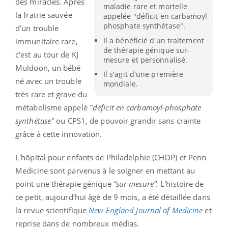
des miracles. Après
maladie rare et mortelle
la fratrie sauvée
appelée "déficit en carbamoyl-
phosphate synthétase".
d’un trouble
Il a bénéficié d'un traitement
immunitaire rare,
de thérapie génique sur-
c’est au tour de KJ
mesure et personnalisé.
Muldoon, un bébé
Il s'agit d'une première
né avec un trouble
mondiale.
très rare et grave du
métabolisme appelé
"déficit en carbamoyl-phosphate
synthétase"
ou CPS1, de pouvoir grandir sans crainte
grâce à cette innovation.
L'hôpital pour enfants de Philadelphie (CHOP) et Penn
Medicine sont parvenus à le soigner en mettant au
point une thérapie génique
“sur mesure”.
L'histoire de
ce petit, aujourd'hui âgé de 9 mois, a été détaillée dans
la revue scientifique
New England Journal of Medicine
et
reprise dans de nombreux médias.