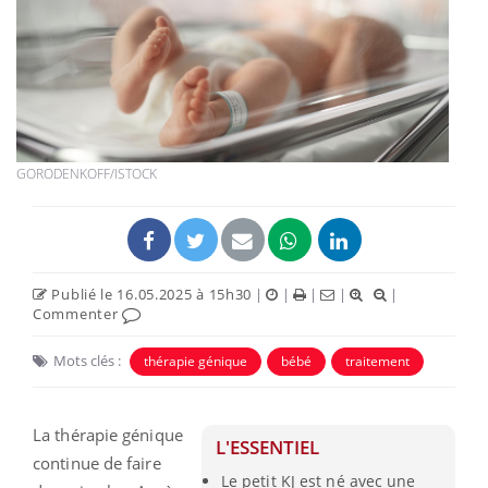
GORODENKOFF/ISTOCK
Publié le 16.05.2025 à 15h30
|
|
|
|
|
Commenter
Mots clés :
thérapie génique
bébé
traitement
La thérapie génique
L'ESSENTIEL
continue de faire
Le petit KJ est né avec une