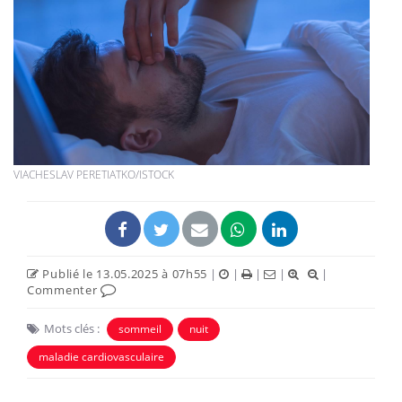
VIACHESLAV PERETIATKO/ISTOCK
Publié le 13.05.2025 à 07h55
|
|
|
|
|
Commenter
Mots clés :
sommeil
nuit
maladie cardiovasculaire