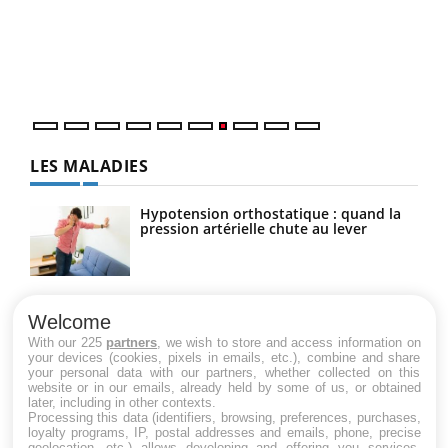
"Les
trav
DRH 
LES MALADIES
Hypotension orthostatique : quand la
pression artérielle chute au lever
Drépanocytose : une déformation des
globules rouges aux conséquences
Welcome
graves
With our 225
partners
, we wish to store and access information on
your devices (cookies, pixels in emails, etc.), combine and share
your personal data with our partners, whether collected on this
website or in our emails, already held by some of us, or obtained
Maladie de Charcot (Sclérose latérale
later, including in other contexts.
amyotrophique)
Processing this data (identifiers, browsing, preferences, purchases,
loyalty programs, IP, postal addresses and emails, phone, precise
geolocation, etc.) allows developing and offering you services,