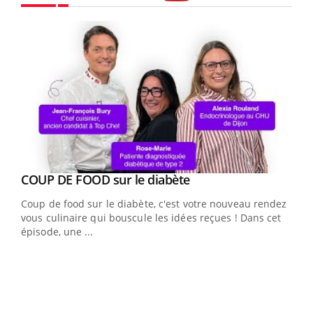
Youtube
Youtube
cès
COUP DE FOOD sur le diabète
Youtube
Coup de food sur le diabète, c'est votre nouveau rendez-
 en
vous culinaire qui bouscule les idées reçues ! Dans cet
u
épisode, une ...
Qua
You