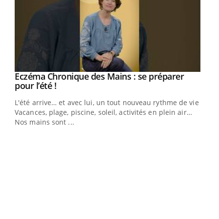
Eczéma Chronique des Mains : se préparer
Youtube
Youtube
pour l’été !
L'été arrive… et avec lui, un tout nouveau rythme de vie !
Vacances, plage, piscine, soleil, activités en plein air…
Nos mains sont ...
Dia
You
Le 
pers
ques