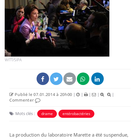
WITT/SIPA
Publié le 07.01.2014 à 20h00
|
|
|
|
|
Commenter
Mots clés :
drame
entérobactéries
La production du laboratoire Marette a été suspendue,