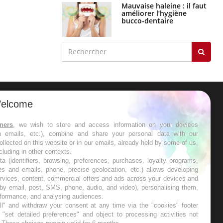
Mauvaise haleine : il faut
améliorer l’hygiène
bucco-dentaire
elcome
ER
tners
, we wish to store and access information on your devices
in emails, etc.), combine and share your personal data with our
s les semaines les meilleures
ollected on this website or in our emails, already held by some of us,
ncluding in other contexts.
ta (identifiers, browsing, preferences, purchases, loyalty programs,
es and emails, phone, precise geolocation, etc.) allows developing
ervices, content, commercial offers and ads across your devices and
 by email, post, SMS, phone, audio, and video), personalising them,
RE
rformance, and analysing audiences.
l" and withdraw your consent at any time via the "cookies" footer
"set detailed preferences" and object to processing activities not