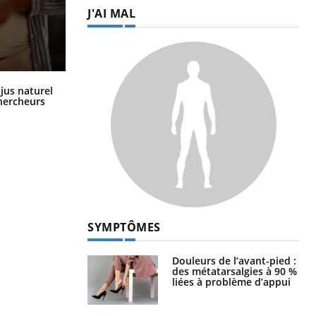
J'AI MAL
Comment oublier les écrans en
 jus naturel
vacances ?
chercheurs
SYMPTÔMES
Douleurs de l’avant-pied :
des métatarsalgies à 90 %
liées à problème d’appui