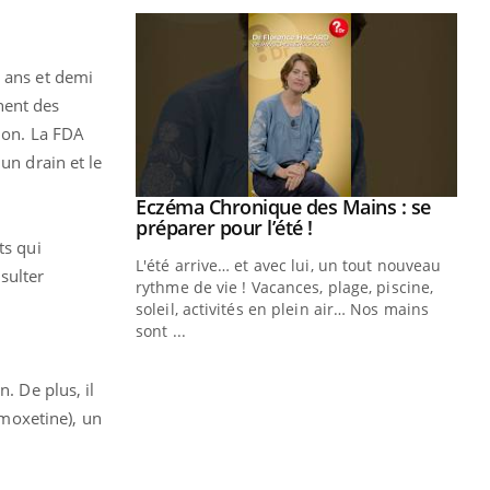
2 ans et demi
nent des
tion. La FDA
un drain et le
ale : et si on
Eczéma Chronique des Mains : se
Youtube
ube
Youtube
préparer pour l’été !
ts qui
e diabète de type 2
L'été arrive… et avec lui, un tout nouveau
sulter
çues chez les
rythme de vie ! Vacances, plage, piscine,
ez les soignants.
soleil, activités en plein air… Nos mains
sont ...
Di
You
Le 
. De plus, il
nom
omoxetine), un
dia
défi