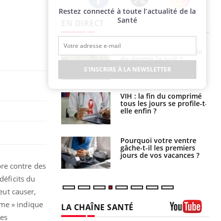
Restez connecté à toute l’actualité de la
Twitter
Facebook
Instagram
Santé
EN DIRECT
unya, dengue,
La sieste empêche-t-elle
e : que se passe-
de dormir la nuit ?
s le sud de la
S'INSCRIRE À LA NEWSLETTER
icaments GLP-1
VIH : la fin du comprimé
t-ils aussi les os
tous les jours se profile-t-
elle enfin ?
alovirus : ce qui
Pourquoi votre ventre
ans la prise en
gâche-t-il les premiers
des femmes
jours de vos vacances ?
es
re contre des
déficits du
peut causer,
sme » indique
LA CHAÎNE SANTÉ
des
Youtube