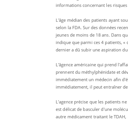
informations concernant les risques
Car
You
L'âge médian des patients ayant souf
pré
selon la FDA. Sur des données recen
Fati
jeunes de moins de 18 ans. Dans quat
mêm
indique que parmi ces 4 patients, « 
care
dernier a dû subir une aspiration du
...
Eczéma Chronique des Mains :
Youtube
Youtube
expliquer ma maladie
L'âgence américaine qui prend l'affa
Il y a des sujets qui sont faciles à aborder...
prennent du méthylphénidate et dév
d'autres non ! D'un côté, poser des
immédiatement un médecin afin d'évi
questions sur la maladie d'un proche c'est
montrer ...
immédiatement, il peut entraîner d
L'agence précise que les patients ne 
est délicat de basculer d'une molécul
autre médicament traitant le TDAH, e