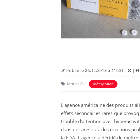
Hantavirus : un cas
détecté chez un touriste
en France
Mortalité infantile : un
rapport s’interroge sur
son taux élevé en France
Publié le 26.12.2013 à 11h31
|
|
Mots clés :
méthylation
Grossesse à risque : ce jus
naturel attire l'attention
des chercheurs
L'agence américaine des produits a
effets secondaires rares que provoque
trouble d’attention avec hyper­activi
dans de rares cas, des érections pr
la FDA. L'agence a décidé de mettre à