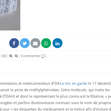
Comment oublier les
Chikung
écrans en vacances ?
West Nil
t-il dan
France ?
Toujours connectés :
Les méd
comment le travail
protègen
empiète de plus en plus
?
|
|
|
Commenter
sur nos soirées
Cancer colorectal : une
Cytomég
stratégie simple aurait
change d
changé la donne au Pays
charge 
basque
enceint
limentaires et médicamenteux (FDA)
a mis en garde
le 17 décemb
rait la prise de méthylphénidate. Cette molécule, qui traite les 
té (TDAH) et dont le représentant le plus connu est la Ritaline, « 
olongées et parfois douloureuses connues sous le nom de priapi
 jour « les étiquettes du médicament et la notice afin d'inclure 