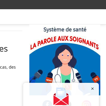
ées
 cas, des
Publicité