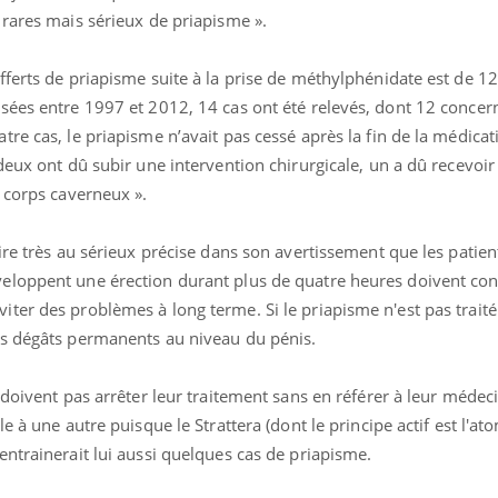
 rares mais sérieux de priapisme ».
ence en fer : comprendre pour
tube
ferts de priapisme suite à la prise de méthylphénidate est de 1
Youtube
venir
sées entre 1997 et 2012, 14 cas ont été relevés, dont 12 concer
gue, irritabilité, brouillard mental ou
re cas, le priapisme n’avait pas cessé après la fin de la médica
e alopécie… Les symptômes de la
deux ont dû subir une intervention chirurgicale, un a dû recevoir 
nce en fer sont multiples ce qui la rend
 corps caverneux ».
Insuline & Charge ment
Youtube
Yout
osait en parler??
ire très au sérieux précise dans son avertissement que les patien
En 2026, l'insuline dans l
eloppent une érection durant plus de quatre heures doivent con
reste entourée d'idées re
ter des problèmes à long terme. Si le priapisme n'est pas traité
patients comme parfois ch
es dégâts permanents au niveau du pénis.
doivent pas arrêter leur traitement sans en référer à leur médecin
e à une autre puisque le Strattera (dont le principe actif est l'at
ntrainerait lui aussi quelques cas de priapisme.