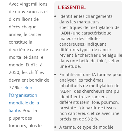
Avec vingt millions
L'ESSENTIEL
de nouveaux cas et
Identifier les changements
dix millions de
dans les marqueurs
décès chaque
spécifiques de méthylation de
l'ADN (une caractéristique
année, le cancer
majeure des cellules
constitue la
cancéreuses) indiquant
deuxième cause de
différents types de cancer
revient à "chercher une aiguille
mortalité dans le
dans une botte de foin", selon
monde. Et d’ici à
une étude.
2050, les chiffres
En utilisant une IA formée pour
devraient bondir de
analyser les "schémas
inhabituels de méthylation de
77 %,
selon
l’ADN", des chercheurs ont pu
l’Organisation
identifier treize cancers
différents (sein, foie, poumon,
mondiale de la
prostate...) à partir de tissus
Santé
. Pour la
non cancéreux, et ce avec une
plupart des
précision de 98,2 %.
tumeurs, plus le
À terme, ce type de modèle