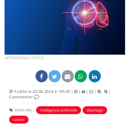
ARTEMISDIANA / ISTOCK
Publié le 20.06.2024 à 19h30
|
|
|
|
|
Commenter
Mots clés :
intelligence artificielle
dépistage
cancer