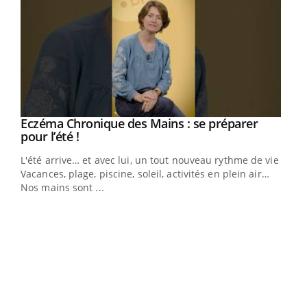
Eczéma Chronique des Mains : se préparer
Youtube
Youtube
pour l’été !
L'été arrive… et avec lui, un tout nouveau rythme de vie !
Vacances, plage, piscine, soleil, activités en plein air…
Nos mains sont ...
Dia
You
Le 
pers
ques