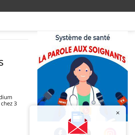
s
idium
 chez 3
Publicité