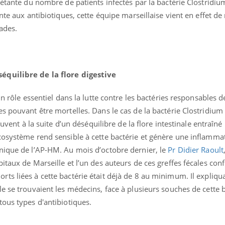
étante du nombre de patients infectés par la bactérie Clostridium 
nte aux antibiotiques, cette équipe marseillaise vient en effet de 
ades.
équilibre de la flore digestive
un rôle essentiel dans la lutte contre les bactéries responsables d
s pouvant être mortelles. Dans le cas de la bactérie Clostridium D
ouvent à la suite d’un déséquilibre de la flore intestinale entraîné
cosystème rend sensible à cette bactérie et génère une inflamma
nique de l’AP-HM. Au mois d’octobre dernier, le
Pr Didier Raoult
taux de Marseille et l’un des auteurs de ces greffes fécales confi
ts liées à cette bactérie était déjà de 8 au minimum. Il expliqu
e se trouvaient les médecins, face à plusieurs souches de cette 
ous types d'antibiotiques.