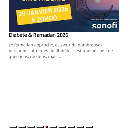
Youtube
Diabète & Ramadan 2026
Youtube
Le Ramadan approche, et, pour de nombreuses
vie !
personnes atteintes de diabète, c'est une période de
…
questions, de défis, mais ...
Un 
You
à l
Un é
mati
numé