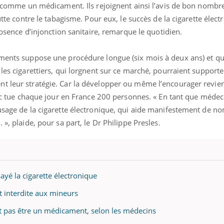
it comme un médicament. Ils rejoignent ainsi l’avis de bon nombr
utte contre le tabagisme. Pour eux, le succès de la cigarette élect
’absence d’injonction sanitaire, remarque le quotidien.
aments suppose une procédure longue (six mois à deux ans) et qui
les cigarettiers, qui lorgnent sur ce marché, pourraient supporte
t leur stratégie. Car la développer ou même l’encourager revien
abac tue chaque jour en France 200 personnes. « En tant que médec
'usage de la cigarette électronique, qui aide manifestement de 
 », plaide, pour sa part, le Dr Philippe Presles.
Cytomégalovirus : ce qui
Pourquo
change dans la prise en
gâche-t-
charge des femmes
jours de
enceintes
ayé la cigarette électronique
La sieste empêche-t-elle
Fortes c
t interdite aux mineurs
de dormir la nuit ?
pourquo
noyade g
it pas être un médicament, selon les médecins