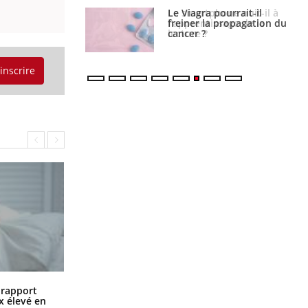
a pourrait-il
Le smartphone nuit-il à
la propagation du
l'apprentissage de la
lecture ?
'inscrire
Grossesse à risque : ce jus naturel
n rapport
attire l'attention des chercheurs
x élevé en