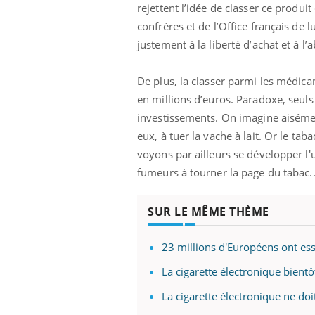
rejettent l’idée de classer ce produ
confrères et de l’Office français de l
justement à la liberté d’achat et à l
De plus, la classer parmi les médic
en millions d’euros. Paradoxe, seuls 
investissements. On imagine aisémen
eux, à tuer la vache à lait. Or le t
voyons par ailleurs se développer l
fumeurs à tourner la page du tabac...
 à risque : ce jus
Cancer colorectal : une
SUR LE MÊME THÈME
ttire l'attention
stratégie simple aurait
cheurs
changé la donne au Pays
basque
23 millions d'Européens ont ess
 oublier les
Chikungunya, dengue,
La cigarette électronique bientô
n vacances ?
West Nile : que se passe-
t-il dans le sud de la
La cigarette électronique ne do
France ?