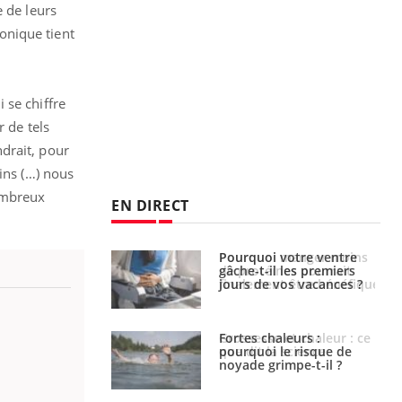
e de leurs
ronique tient
 se chiffre
r de tels
drait, pour
ins (…) nous
nombreux
EN DIRECT
i votre ventre
Pourquoi manger moins
il les premiers
de protéines pourrait
 vos vacances ?
finalement être bénéfique
haleurs :
Grossesse et chaleur : ce
i le risque de
que dit la science
rimpe-t-il ?