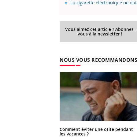
La cigarette électronique ne nui
 connectés :
Les médicaments GLP-1
le travail
protègent-ils aussi les os
de plus en plus
?
soirées
Vous aimez cet article ? Abonnez-
vous à la newsletter !
NOUS VOUS RECOMMANDON
Comment éviter une otite pendant
les vacances ?