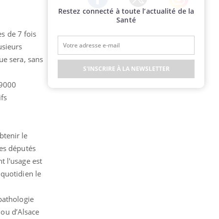
Restez connecté à toute l’actualité de la
Twitter
Facebook
Instagram
Santé
ès de 7 fois
usieurs
ue sera, sans
S'INSCRIRE À LA NEWSLETTER
39000
ifs
tenir le
des députés
t l'usage est
quotidien le
pathologie
 ou d’Alsace