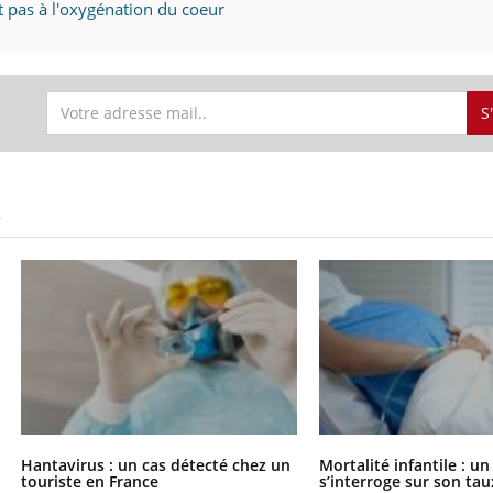
t pas à l'oxygénation du coeur
VIH : la fin du comprimé
Le Viagr
tous les jours se profile-t-
freiner 
elle enfin ?
cancer ?
S
S
Hantavirus : un cas détecté chez un
Mortalité infantile : u
touriste en France
s’interroge sur son tau