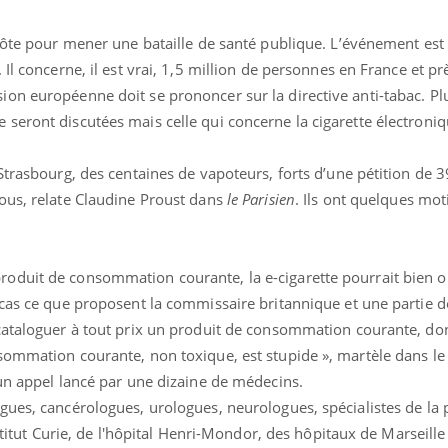
 côte pour mener une bataille de santé publique. L’événement est
Il concerne, il est vrai, 1,5 million de personnes en France et pr
on européenne doit se prononcer sur la directive anti-tabac. Pl
seront discutées mais celle qui concerne la cigarette électroniq
Strasbourg, des centaines de vapoteurs, forts d’une pétition de 
ous, relate Claudine Proust dans
le Parisien
. Ils ont quelques mot
duit de consommation courante, la e-cigarette pourrait bien ob
 cas ce que proposent la commissaire britannique et une partie 
cataloguer à tout prix un produit de consommation courante, don
sommation courante, non toxique, est stupide », martèle dans le 
’un appel lancé par une dizaine de médecins.
gues, cancérologues, urologues, neurologues, spécialistes de la 
nstitut Curie, de l'hôpital Henri-Mondor, des hôpitaux de Marseille