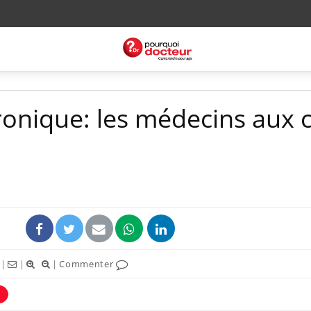
ronique: les médecins aux 
|
|
|
Commenter