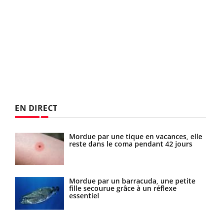
EN DIRECT
Mordue par une tique en vacances, elle
Allergies alimentaires : une nouvelle
reste dans le coma pendant 42 jours
arme contre les réactions sévères
Mordue par un barracuda, une petite
Comment gérer le sommeil des enfants
fille secourue grâce à un réflexe
en vacances ?
essentiel