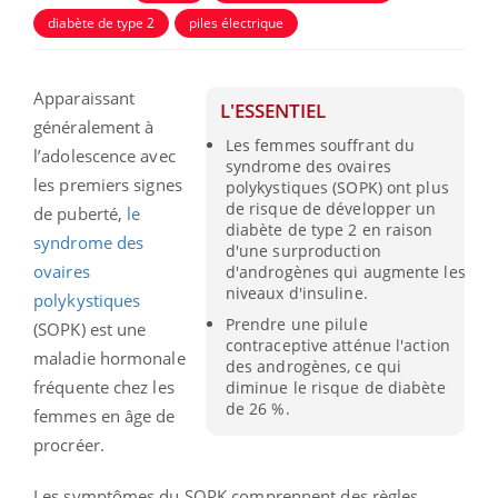
diabète de type 2
piles électrique
Apparaissant
L'ESSENTIEL
généralement à
Les femmes souffrant du
l’adolescence avec
syndrome des ovaires
les premiers signes
polykystiques (SOPK) ont plus
de risque de développer un
de puberté,
le
diabète de type 2 en raison
syndrome des
d'une surproduction
ovaires
d'androgènes qui augmente les
niveaux d'insuline.
polykystiques
Prendre une pilule
(SOPK) est une
contraceptive atténue l'action
maladie hormonale
des androgènes, ce qui
fréquente chez les
diminue le risque de diabète
de 26 %.
femmes en âge de
procréer.
Les symptômes du SOPK comprennent des règles