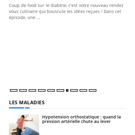
Coup de food sur le diabète, c'est votre nouveau rendez-
vous culinaire qui bouscule les idées reçues ! Dans cet
épisode, une ...
Yout
Quand l’entreprise mise sur le bien être global
Ecz
Youtube
You
(3/3
"Les rendez-vous de la santé et de la qualité de vie au
Dans
travail" de Pourquoi Docteur reçoivent Régis Blugeon,
vous
DRH et directeur ...
quot
LES MALADIES
Hypotension orthostatique : quand la
pression artérielle chute au lever