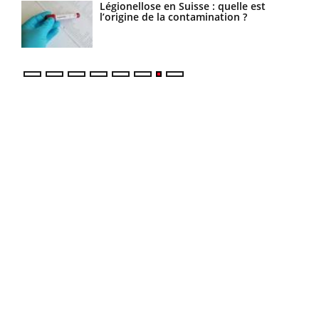
Légionellose en Suisse : quelle est
Bilan prévention : ce que les kinés
l’origine de la contamination ?
pourront bientôt faire