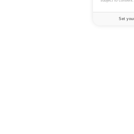
subject to consent
Set you
À PROPOS
NEWSLETT
Recevez toute