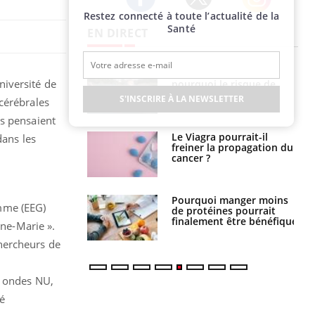
Restez connecté à toute l’actualité de la
Twitter
Facebook
Instagram
Santé
EN DIRECT
e empêche-t-elle
Fortes chaleurs :
niversité de
r la nuit ?
pourquoi le risque de
noyade grimpe-t-il ?
S'INSCRIRE À LA NEWSLETTER
cérébrales
ns pensaient
 fin du comprimé
Le Viagra pourrait-il
dans les
 jours se profile-t-
freiner la propagation du
n ?
cancer ?
i votre ventre
Pourquoi manger moins
mme (EEG)
il les premiers
de protéines pourrait
 vos vacances ?
finalement être bénéfique
ine-Marie ».
hercheurs de
e ondes NU,
é