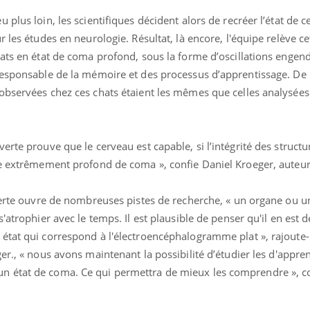
plus loin, les scientifiques décident alors de recréer l’état de c
r les études en neurologie. Résultat, là encore, l'équipe relève 
hats en état de coma profond, sous la forme d’oscillations engen
responsable de la mémoire et des processus d’apprentissage. De 
observées chez ces chats étaient les mêmes que celles analysées
erte prouve que le cerveau est capable, si l’intégrité des struct
de extrêmement profond de coma », confie Daniel Kroeger, auteur
uverte ouvre de nombreuses pistes de recherche, « un organe ou 
s'atrophier avec le
temps
. Il est plausible de penser qu'il en es
état qui correspond à l'électroencéphalogramme plat », rajoute-i
er.,
« nous avons maintenant la possibilité d’étudier les d'appren
 état de coma. Ce qui permettra de mieux les comprendre », con