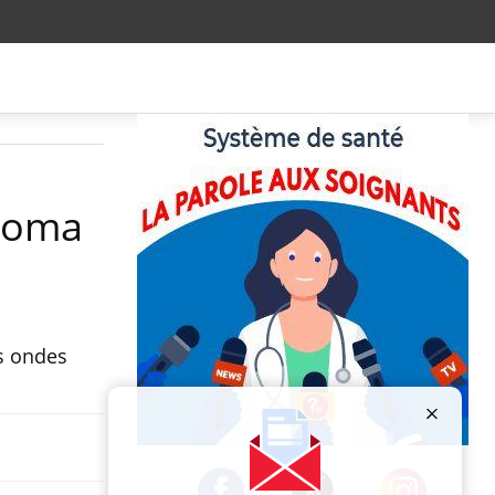
 coma
es ondes
Publicité