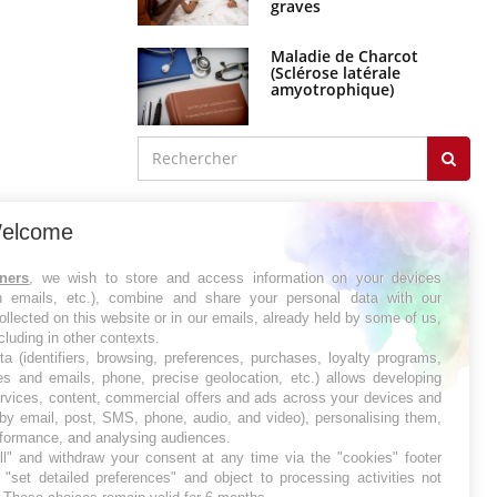
graves
Maladie de Charcot
(Sclérose latérale
amyotrophique)
J'AI MAL
elcome
tners
, we wish to store and access information on your devices
in emails, etc.), combine and share your personal data with our
ollected on this website or in our emails, already held by some of us,
ncluding in other contexts.
ta (identifiers, browsing, preferences, purchases, loyalty programs,
es and emails, phone, precise geolocation, etc.) allows developing
ervices, content, commercial offers and ads across your devices and
 by email, post, SMS, phone, audio, and video), personalising them,
rformance, and analysing audiences.
l" and withdraw your consent at any time via the "cookies" footer
"set detailed preferences" and object to processing activities not