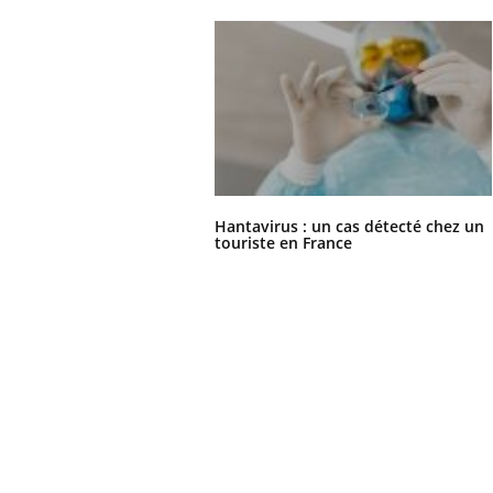
'un proche c'est
carence en fer sont multiples ce qui la rend
pat
...
Hantavirus : un cas détecté chez un
touriste en France