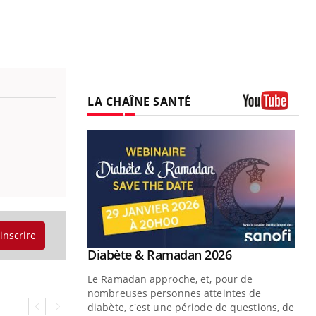
LA CHAÎNE SANTÉ
Youtube
'inscrire
Youtube
 Mains : se
Diabète & Ramadan 2026
Youtube
outube
Le Ramadan approche, et, pour de
 un tout nouveau
nombreuses personnes atteintes de
plage, piscine,
diabète, c'est une période de questions, de