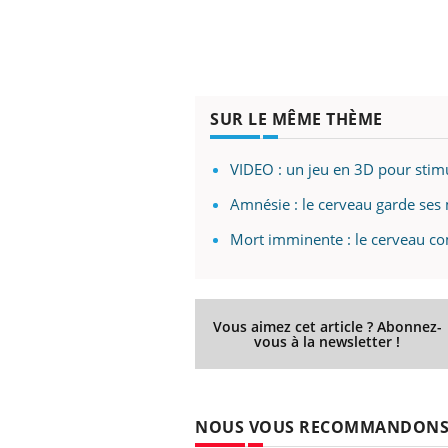
SUR LE MÊME THÈME
VIDEO : un jeu en 3D pour stimu
Amnésie : le cerveau garde ses
Mort imminente : le cerveau c
Vous aimez cet article ? Abonnez-
vous à la newsletter !
 Mains :
Carence en fer : comprendre pour
Ins
Youtube
You
Youtube
Youtube
prévenir
osa
aciles à aborder...
Fatigue, irritabilité, brouillard mental ou
En 2
NOUS VOUS RECOMMANDON
poser des
même alopécie… Les symptômes de la
rest