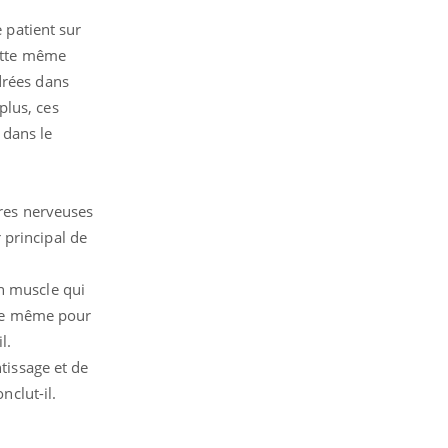
e patient sur
cette même
drées dans
plus, ces
 dans le
ures nerveuses
 principal de
un muscle qui
t de même pour
l.
tissage et de
clut-il.