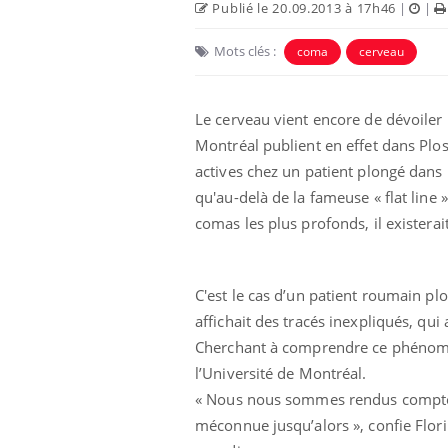
Publié le 20.09.2013 à 17h46
|
|
Mots clés :
coma
cerveau
us : un cas
Comment oublier les
Le cerveau vient encore de dévoiler
chez un touriste
écrans en vacances ?
e
Montréal publient en effet dans Plo
actives chez un patient plongé dans
 infantile : un
Toujours connectés :
qu'au-delà de la fameuse « flat line 
s’interroge sur
comment le travail
comas les plus profonds, il existerait
 élevé en France
empiète de plus en plus
sur nos soirées
 à risque : ce jus
Cancer colorectal : une
C'est le cas d’un patient roumain 
ttire l'attention
stratégie simple aurait
cheurs
changé la donne au Pays
affichait des tracés inexpliqués, qui
basque
Cherchant à comprendre ce phénomèn
l’Université de Montréal.
« Nous nous sommes rendus compte qu
méconnue jusqu’alors », confie Flor