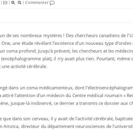
|
|
|
Commenter
Chikungunya, dengue,
La siest
 un de ses nombreux mystères ! Des chercheurs canadiens de l'U
West Nile : que se passe-
de dormi
t-il dans le sud de la
s One, une étude révélant l'existence d'un nouveau type d'ondes 
France ?
 un coma profond. Jusqu'à présent, les chercheurs et les médeci
Les médicaments GLP-1
VIH : la
» (encéphalogramme plat), il n'y avait plus rien. Pourtant, même 
protègent-ils aussi les os
tous les
 une activité cérébrale.
?
elle enfi
Cytomégalovirus : ce qui
Pourquo
plongé dans un coma médicamenteux, dont l’électroencéphalogra
change dans la prise en
gâche-t-
charge des femmes
jours de
 a attiré l’attention d'un médecin du Centre médical roumain « Re
enceintes
e, jusque-là inobservé, ce dernier a transmis ce dossier aux c
e dans son cerveau, il y avait de l’activité cérébrale, baptisé
in Amzica, directeur du département neurosciences de l'universit