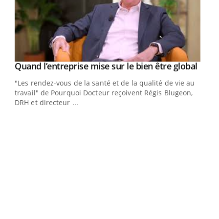
Yout
Quand l’entreprise mise sur le bien être global
Youtube
"Les rendez-vous de la santé et de la qualité de vie au
travail" de Pourquoi Docteur reçoivent Régis Blugeon,
DRH et directeur ...
Eczéma chronique des mains : au quotidien
Ecz
Youtube
You
Youtube
(3/3)
(2/3
Dans cette vidéo, le Dr Inès Zaraa, dermatologue à Paris,
Une 
vous explique comment protéger vos mains au
une 
quotidien et éviter les ...
une i