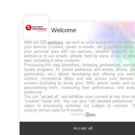
Welcome
With our 225
partners
, we wish to store and access informati
your devices (cookies, pixels in emails, etc.), combine and 
your personal data with our partners, whether collected on 
website or in our emails, already held by some of us, or obt
later, including in other contexts.
Processing this data (identifiers, browsing, preferences, purch
loyalty programs, IP, postal addresses and emails, phone, pr
geolocation, etc.) allows developing and offering you servi
content, commercial offers and ads across your devices
screens (including by email, post, SMS, phone, audio, and vi
personalising them, measuring their performance, and analy
audiences.
You can "accept all" and withdraw your consent at any time vi
"cookies" footer link
. You can also "set detailed preferences
object to processing activities not subject to consent. T
choices remain valid for 6 months.
powered by
Accept all