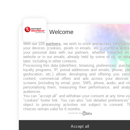
Welcome
With our 225
partners
, we wish to store and access informati
your devices (cookies, pixels in emails, etc.), combine and 
your personal data with our partners, whether collected on 
website or in our emails, already held by some of us, or obt
later, including in other contexts.
Processing this data (identifiers, browsing, preferences, purch
loyalty programs, IP, postal addresses and emails, phone, pr
geolocation, etc.) allows developing and offering you servi
content, commercial offers and ads across your devices
screens (including by email, post, SMS, phone, audio, and vi
personalising them, measuring their performance, and analy
audiences.
You can "accept all" and withdraw your consent at any time vi
"cookies" footer link
. You can also "set detailed preferences
object to processing activities not subject to consent. T
choices remain valid for 6 months.
powered by
Accept all