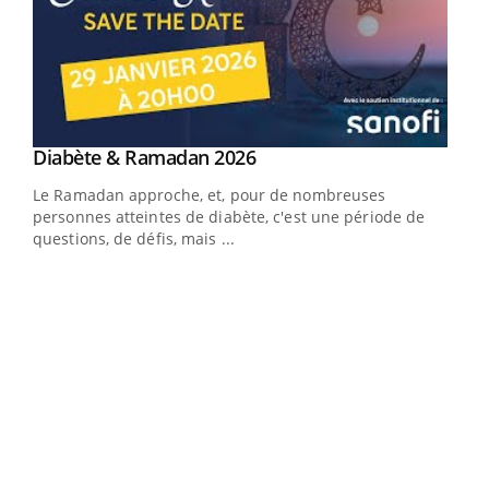
Youtube
Diabète & Ramadan 2026
Youtube
Le Ramadan approche, et, pour de nombreuses
vie !
personnes atteintes de diabète, c'est une période de
…
questions, de défis, mais ...
Un 
You
à l
Un é
mati
numé