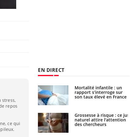
EN DIRECT
e métabolique :
Mortalité infantile : un
nt les meilleurs
rapport s’interroge sur
s physiques ?
son taux élevé en France
 stress,
 de repos
 éviter une otite
Grossesse à risque : ce jus
 les vacances ?
naturel attire l'attention
ne, ce qui
des chercheurs
 pileux.