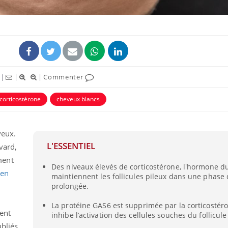
|
|
|
Commenter
corticostérone
cheveux blancs
veux.
L'ESSENTIEL
Les troubles du sommeil
Syndrom
vard,
modifient votre cerveau !
quels so
ment
exercice
Des niveaux élevés de corticostérone, l'hormone du
ien
maintiennent les follicules pileux dans une phase
prolongée.
Mon enfant est-il trop
Comment
sensible ou simplement
pendant
La protéine GAS6 est supprimée par la corticostéro
très empathique ?
ent
inhibe l’activation des cellules souches du follicule
bliés