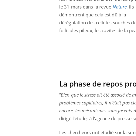
Éclipse solaire du 12 août
le 31 mars dans la revue
Nature
, ils
: “Des verres adaptés,
démontrent que cela est dû à la
c'est indispensable pour
la santé des yeux”
dérégulation des cellules souches d
follicules pileux, les cavités de la 
La phase de repos pr
“
Bien que le stress ait été associé de
problèmes capillaires, il n'était pas c
encore, les mécanismes sous-jacents à
dirigé l’étude, à l'agence de presse s
Les chercheurs ont étudié sur la sou