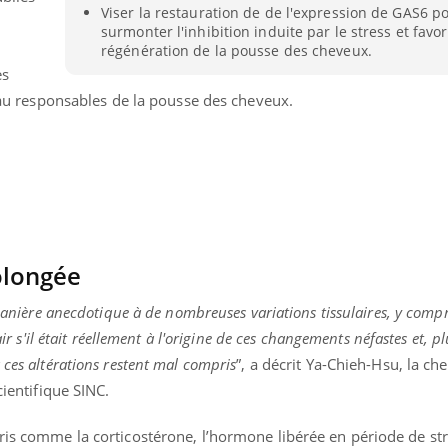
Viser la restauration de de l'expression de GAS6 po
Bébés, jeunes enfants :
Hantavir
surmonter l'inhibition induite par le stress et favor
quelle trousse à
détecté 
pharmacie pour les
en Fran
régénération de la pousse des cheveux.
vacances ?
es
peau responsables de la pousse des cheveux.
olongée
 manière anecdotique à de nombreuses variations tissulaires, y compr
lair s'il était réellement à l'origine de ces changements néfastes et, 
 ces altérations restent mal compris
”, a décrit Ya-Chieh-Hsu, la ch
cientifique SINC.
ris comme la corticostérone, l’hormone libérée en période de str