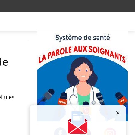
de
llules
Publicité