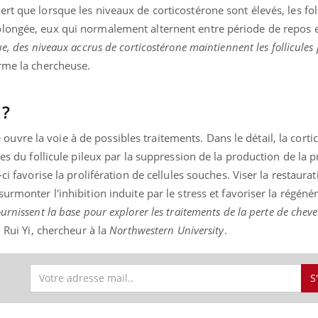
rt que lorsque les niveaux de corticostérone sont élevés, les fol
longée, eux qui normalement alternent entre période de repos 
e, des niveaux accrus de corticostérone maintiennent les follicules
irme la chercheuse.
 ?
vre la voie à de possibles traitements. Dans le détail, la corti
hes du follicule pileux par la suppression de la production de la 
ci favorise la prolifération de cellules souches. Viser la restaura
urmonter l'inhibition induite par le stress et favoriser la régénér
ournissent la base pour explorer les traitements de la perte de chev
 Rui Yi, chercheur à la
Northwestern University
.
S