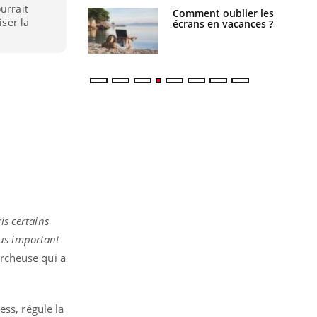
urrait
us : un cas
Comment oublier les
iser la
chez un touriste
écrans en vacances ?
ce
is certains
plus important
ercheuse qui a
ess, régule la