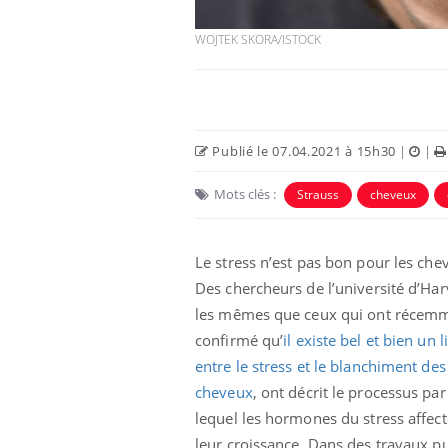
WOJTEK SKORA/ISTOCK
Publié le 07.04.2021 à 15h30
|
|
Mots clés :
Strauss
cheveux
Le stress n’est pas bon pour les che
Fatigue en vacances :
Des chercheurs de l’université d’Har
normal ou signe d’une
les mêmes que ceux qui ont récem
maladie ?
confirmé qu’
il existe bel et bien un l
entre le stress et le blanchiment des
Et si les caries pouvaient
bientôt disparaître sans
cheveux
, ont décrit le processus par
plombage ?
lequel les hormones du stress affect
leur croissance. Dans des travaux pu