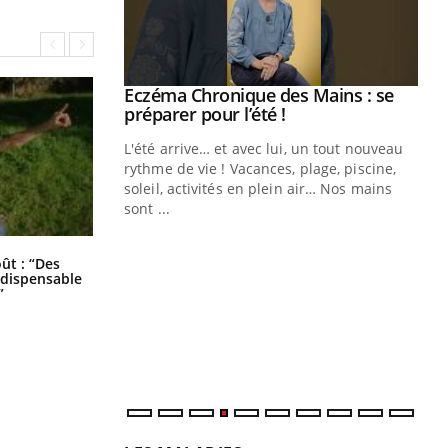
ale : et si on
Eczéma Chronique des Mains : se
Youtube
ube
Youtube
préparer pour l’été !
e diabète de type 2
L'été arrive… et avec lui, un tout nouveau
çues chez les
rythme de vie ! Vacances, plage, piscine,
ez les soignants.
soleil, activités en plein air… Nos mains
sont ...
Di
You
Les troubles du sommeil modifient
Le 
oût : “Des
votre cerveau !
indispensable
nom
”
dia
défi