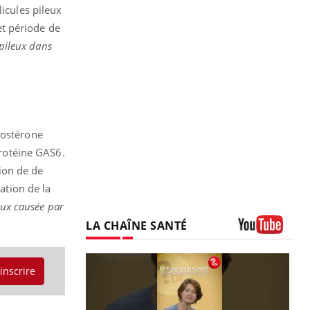
licules pileux
et période de
 pileux dans
costérone
protéine GAS6.
tion de de
ation de la
eux causée par
LA CHAÎNE SANTÉ
Youtube
'inscrire