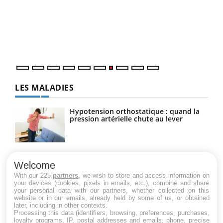
"Les
trav
DRH 
LES MALADIES
Hypotension orthostatique : quand la
pression artérielle chute au lever
Drépanocytose : une déformation des
globules rouges aux conséquences
Welcome
graves
With our 225
partners
, we wish to store and access information on
your devices (cookies, pixels in emails, etc.), combine and share
your personal data with our partners, whether collected on this
website or in our emails, already held by some of us, or obtained
Maladie de Charcot (Sclérose latérale
later, including in other contexts.
amyotrophique)
Processing this data (identifiers, browsing, preferences, purchases,
loyalty programs, IP, postal addresses and emails, phone, precise