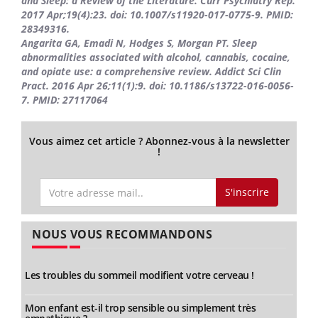
and Sleep: a Review of the Literature. Curr Psychiatry Rep.
2017 Apr;19(4):23. doi: 10.1007/s11920-017-0775-9. PMID:
28349316.
Angarita GA, Emadi N, Hodges S, Morgan PT. Sleep
abnormalities associated with alcohol, cannabis, cocaine,
and opiate use: a comprehensive review. Addict Sci Clin
Pract. 2016 Apr 26;11(1):9. doi: 10.1186/s13722-016-0056-
7. PMID: 27117064
Vous aimez cet article ? Abonnez-vous à la newsletter
!
S'inscrire
NOUS VOUS RECOMMANDONS
Les troubles du sommeil modifient votre cerveau !
Mon enfant est-il trop sensible ou simplement très