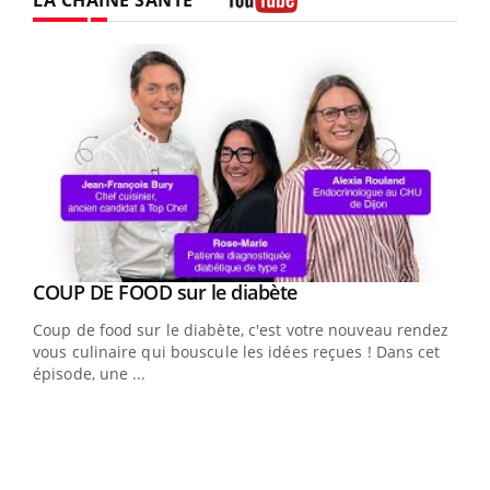
Youtube
Youtube
cès
COUP DE FOOD sur le diabète
Youtube
Coup de food sur le diabète, c'est votre nouveau rendez-
 en
vous culinaire qui bouscule les idées reçues ! Dans cet
u
épisode, une ...
Qua
You