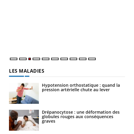
Ecz
You
pour
L'ét
Vaca
Nos 
LES MALADIES
Hypotension orthostatique : quand la
pression artérielle chute au lever
Drépanocytose : une déformation des
globules rouges aux conséquences
graves