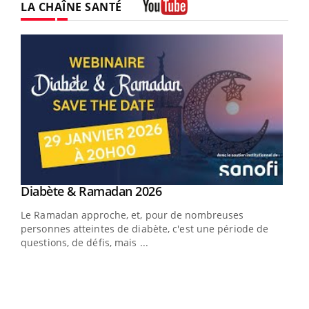
LA CHAÎNE SANTÉ
Youtube
Youtube
Diabète & Ramadan 2026
Youtube
Le Ramadan approche, et, pour de nombreuses
personnes atteintes de diabète, c'est une période de
questions, de défis, mais ...
Un « jumeau numérique » pour faciliter l’accès
COU
Youtube
You