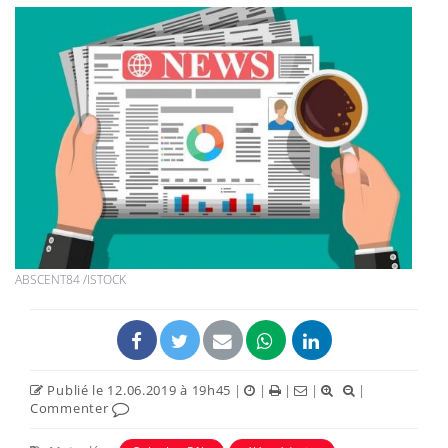
ABSCENT84 /ISTOCK
Publié le 12.06.2019 à 19h45
|
|
|
|
|
Commenter