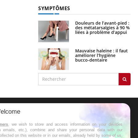
SYMPTÔMES
Douleurs de l’avant-pied :
des métatarsalgies à 90 %
liées à problème d’appui
Mauvaise haleine : il faut
améliorer l’hygiène
bucco-dentaire
elcome
ER
tners
, we wish to store and access information on your devices
in emails, etc.), combine and share your personal data with our
s les semaines les meilleures
ollected on this website or in our emails, already held by some of us,