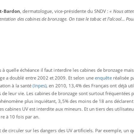
et-Bardon
, dermatologue, vice-présidente du SNDV :
« Nous atte
entation des cabines de bronzage. On taxe le tabac et l’alcool… Pou
 à quelle échéance il faut interdire les cabines de bronzage mais
ge a doublé entre 2002 et 2009. Et selon une
enquête
réalisée pa
ation à la santé
(Inpes)
, en 2010, 13,4% des Français ont déjà uti
rs de leur vie. Les cabines de bronzage sont surtout fréquentées 
 phénomène plus inquiétant, 3,5% des moins de 18 ans déclarent 
« jumeau numérique » pour
COUP DE FOOD sur le
tube
Youtube
s cabines UV est interdite aux mineurs. Et un tiers des utilisateu
iliter l’accès à la médecine
e à 10 fois par an.
Youtube
Coup de food sur le diabèt
ventive
nouveau rendez-vous culi
établissement lié à un groupe
 de circuler sur les dangers des UV artificiels. Par exemple, un q
bouscule les idées reçues