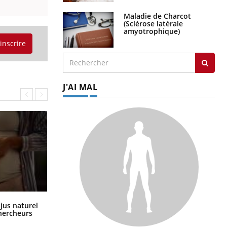
Maladie de Charcot
(Sclérose latérale
amyotrophique)
'inscrire
J'AI MAL
Comment oublier les écrans en
 jus naturel
vacances ?
chercheurs