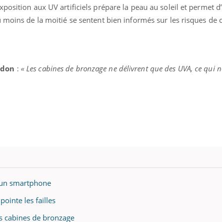
ualiste innove en matière de bilan de
épisode, une ...
osition aux UV artificiels prépare la peau au soleil et permet d’
é : l'utilisation d'un « jumeau
 moins de la moitié se sentent bien informés sur les risques de 
érique » permet ...
rdon
:
« Les cabines de bronzage ne délivrent que des UVA, ce qui 
 un smartphone
ointe les failles
es cabines de bronzage