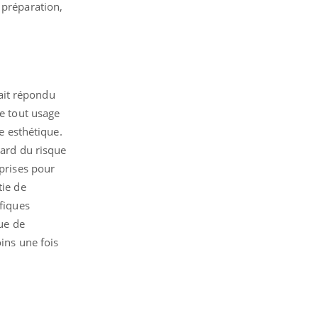
 préparation,
vait répondu
de tout usage
ée esthétique.
gard du risque
 prises pour
tie de
ifiques
que de
ins une fois