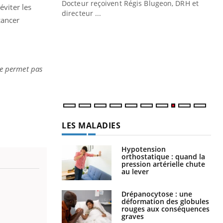
Docteur reçoivent Régis Blugeon, DRH et
éviter les
directeur ...
cancer
Ec
You
quo
Dan
der
ne permet pas
com
et é
LES MALADIES
Hypotension
orthostatique : quand la
pression artérielle chute
au lever
Drépanocytose : une
déformation des globules
rouges aux conséquences
graves