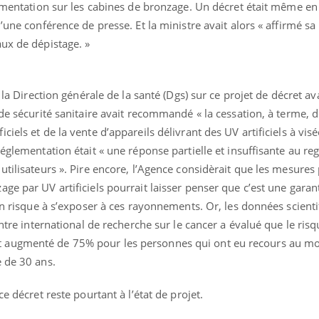
lementation sur les cabines de bronzage. Un décret était même en
’une conférence de presse. Et la ministre avait alors « affirmé sa
ux de dépistage. »
r la Direction générale de la santé (Dgs) sur ce projet de décret a
 de sécurité sanitaire avait recommandé « la cessation, à terme, 
iels et de la vente d’appareils délivrant des UV artificiels à vis
réglementation était « une réponse partielle et insuffisante au re
utilisateurs ». Pire encore, l’Agence considèrait que les mesures
ge par UV artificiels pourrait laisser penser que c’est une garan
cun risque à s’exposer à ces rayonnements. Or, les données scient
entre international de recherche sur le cancer a évalué que le ris
 augmenté de 75% pour les personnes qui ont eu recours au mo
e de 30 ans.
e décret reste pourtant à l’état de projet.