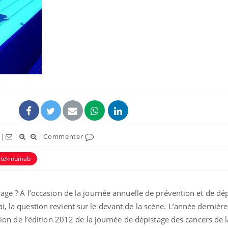
Grossesse et chaleur : ce
Mordue 
que dit la science
barracud
secouru
réflexe 
Le smartphone nuit-il à
Légionel
l'apprentissage de la
quelle e
lecture ?
contami
|
|
|
Commenter
Mordue par une tique en
Allergie
vacances, elle reste dans
une nou
stekinumab
le coma pendant 42 jours
les réac
nzage ? A l’occasion de la journée annuelle de prévention et de dé
, la question revient sur le devant de la scène. L’année dernière,
casion de l’édition 2012 de la journée de dépistage des cancers de 