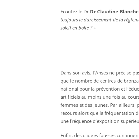
Ecoutez le Dr
Dr Claudine Blanch
toujours le durcissement de la réglem
soleil en boîte ? »
Dans son avis, l’Anses ne précise pas
que le nombre de centres de bronza
national pour la prévention et l’éduc
artificiels au moins une fois au cou
femmes et des jeunes. Par ailleurs,
Youtube
 Mains : se
Diabète & Ramadan 2026
Un 
Youtube
You
recours alors que la fréquentation de
outube
fac
une fréquence d’exposition supérieur
Le Ramadan approche, et, pour de
pré
un tout nouveau
nombreuses personnes atteintes de
Un 
lage, piscine,
Enfin, des d’idées fausses continuent
diabète, c'est une période de questions, de