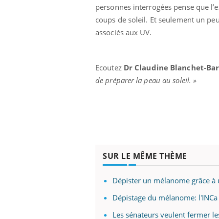
mut
air… Nos mains
défis, mais ...
personnes interrogées pense que l’exp
sant
coups de soleil. Et seulement un peu
num
associés aux UV.
Ecoutez
Dr Claudine Blanchet-Ba
de préparer la peau au soleil. »
SUR LE MÊME THÈME
Dépister un mélanome grâce à
Dépistage du mélanome: l'INCa p
Les sénateurs veulent fermer l