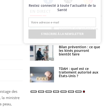
Restez connecté à toute l’actualité de la
Twitter
Facebook
Instagram
Santé
EN DIRECT
par un
Comment gérer le
a, une petite fille
sommeil des enfants en
e grâce à un
vacances ?
S'INSCRIRE À LA NEWSLETTER
essentiel
lose en Suisse :
Bilan prévention : ce que
st l’origine de la
les kinés pourront
nation ?
bientôt faire
s alimentaires :
TDAH : quel est ce
velle arme contre
traitement autorisé aux
tions sévères
États-Unis ?
pistage des
 la ministre
la peau,