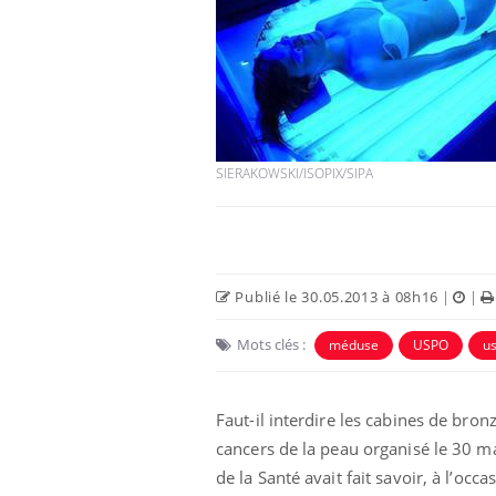
e empêche-t-elle
Fortes chaleurs :
 la nuit ?
pourquoi le risque de
noyade grimpe-t-il ?
SIERAKOWSKI/ISOPIX/SIPA
 fin du comprimé
Le Viagra pourrait-il
jours se profile-t-
freiner la propagation du
n ?
cancer ?
Publié le 30.05.2013 à 08h16
|
|
 votre ventre
Pourquoi manger moins
l les premiers
de protéines pourrait
Mots clés :
méduse
USPO
u
 vos vacances ?
finalement être bénéfique
Faut-il interdire les cabines de bro
cancers de la peau organisé le 30 mai
de la Santé avait fait savoir, à l’oc