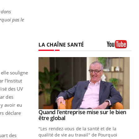
ndons
rquoi pas le
LA CHAÎNE SANTÉ
Youtube
 elle souligne
r l’Institut
lisé des UV
par des
y avoir eu
Youtube
 diabète
Quand l’entreprise mise sur le bien
Youtube
rs déclare
Youtube
être global
e, c'est votre
"Les rendez-vous de la santé et de la
naire qui
qualité de vie au travail" de Pourquoi
uart des
 ! Dans cet