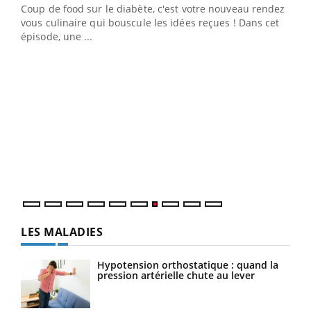
Coup de food sur le diabète, c'est votre nouveau rendez-
 en
vous culinaire qui bouscule les idées reçues ! Dans cet
u
épisode, une ...
Qua
You
"Les
trav
DRH 
LES MALADIES
Hypotension orthostatique : quand la
pression artérielle chute au lever