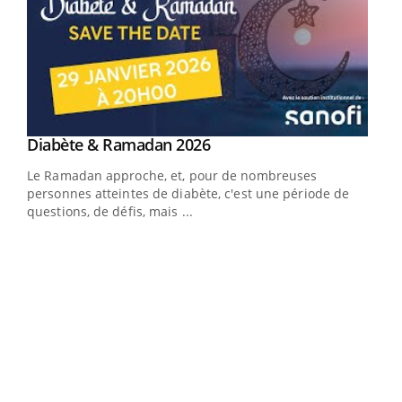
Youtube
Diabète & Ramadan 2026
Un « jumeau numérique » pour faciliter l’accès
Youtube
Youtube
Youtube
à la médecine préventive
Le Ramadan approche, et, pour de nombreuses
Un établissement lié à un groupe mutualiste innove en
personnes atteintes de diabète, c'est une période de
matière de bilan de santé : l'utilisation d'un « jumeau
questions, de défis, mais ...
numérique » permet ...
COU
You
Coup
vous
épis