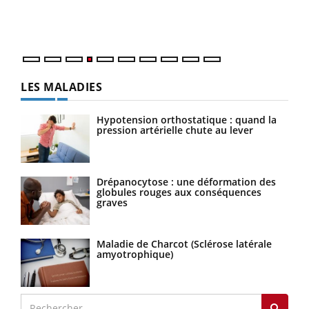
mati
questions, de défis, mais ...
numé
LES MALADIES
Hypotension orthostatique : quand la
pression artérielle chute au lever
Drépanocytose : une déformation des
globules rouges aux conséquences
graves
Maladie de Charcot (Sclérose latérale
amyotrophique)