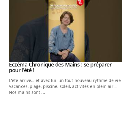
Eczéma Chronique des Mains : se préparer
Youtube
Youtube
pour l’été !
L'été arrive… et avec lui, un tout nouveau rythme de vie !
Vacances, plage, piscine, soleil, activités en plein air…
Nos mains sont ...
Youtube
Diabète & Ramadan 2026
Un 
Youtube
You
à l
Le Ramadan approche, et, pour de nombreuses
Un é
personnes atteintes de diabète, c'est une période de