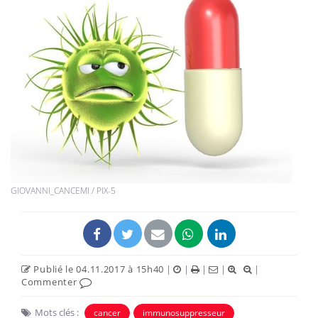
GIOVANNI_CANCEMI / PIX-5
Publié le 04.11.2017 à 15h40
|
|
|
|
|
Commenter
Mots clés :
cancer
immunosuppresseur