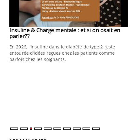
Youtube
Insuline & Charge mentale : et si on osait en
Youtube
Youtube
parler??
En 2026, l'insuline dans le diabète de type 2 reste
entourée d'idées reçues chez les patients comme
parfois chez les soignants.
Ecz
You
pour
L'ét
Vaca
Nos 