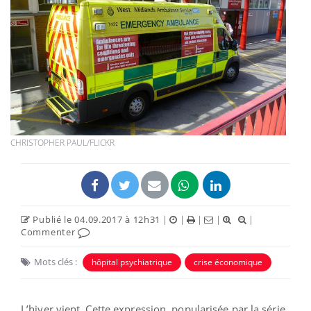
CHRISTOPHER PAUL/FLICKR
Publié le 04.09.2017 à 12h31
|
|
|
|
|
Commenter
Mots clés :
hôpital psychiatrique
crise économique
L’hiver vient. Cette expression, popularisée par la série