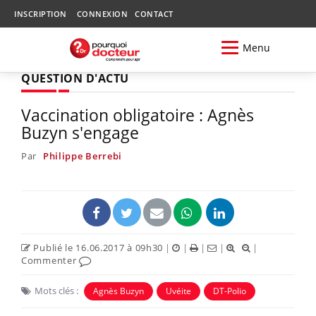
INSCRIPTION
CONNEXION
CONTACT
Menu
QUESTION D'ACTU
Vaccination obligatoire : Agnès
Buzyn s'engage
Par
Philippe Berrebi
Publié le 16.06.2017 à 09h30
|
|
|
|
|
Commenter
Mots clés :
Agnès Buzyn
Uvéite
DT-Polio