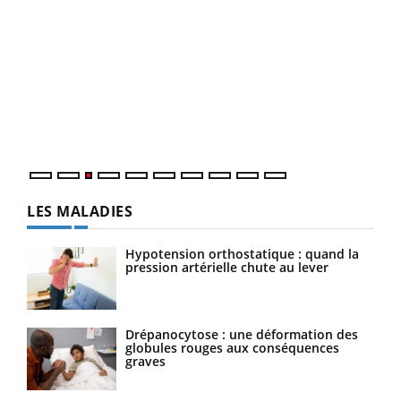
Ecz
You
pour
L'ét
Vaca
Nos 
LES MALADIES
Hypotension orthostatique : quand la
pression artérielle chute au lever
Drépanocytose : une déformation des
globules rouges aux conséquences
graves