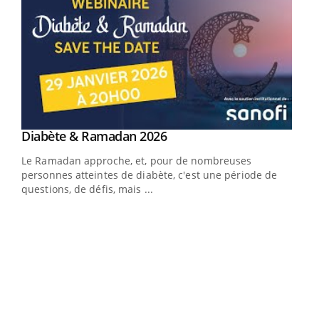
Youtube
Diabète & Ramadan 2026
Youtube
Le Ramadan approche, et, pour de nombreuses
vie !
personnes atteintes de diabète, c'est une période de
…
questions, de défis, mais ...
Un 
You
à l
Un é
mati