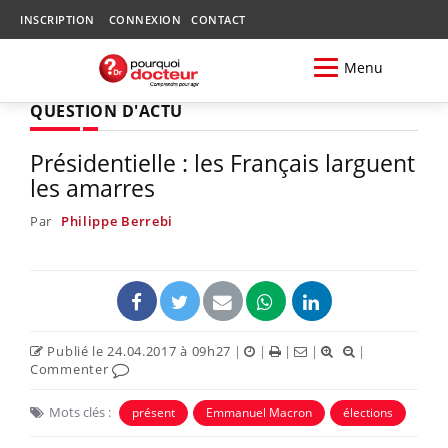
INSCRIPTION
CONNEXION
CONTACT
Menu
QUESTION D'ACTU
Présidentielle : les Français larguent
les amarres
Par
Philippe Berrebi
Publié le 24.04.2017 à 09h27
|
|
|
|
|
Commenter
Mots clés :
présent
Emmanuel Macron
élections