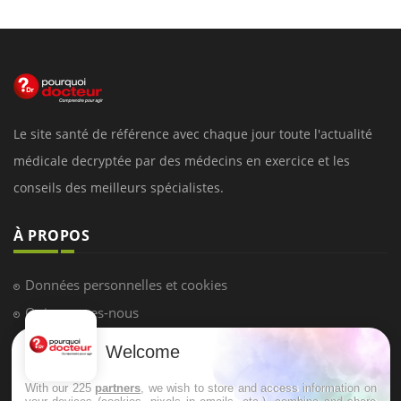
Le site santé de référence avec chaque jour toute l'actualité
médicale decryptée par des médecins en exercice et les
conseils des meilleurs spécialistes.
À PROPOS
Données personnelles et cookies
Qui sommes-nous
Conditions d'utilisation
Welcome
Plan du site
With our 225
partners
, we wish to store and access information on
Mentions Légales