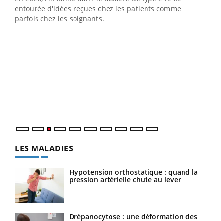
entourée d'idées reçues chez les patients comme
parfois chez les soignants.
Ecz
You
pour
L'ét
Vaca
Nos 
LES MALADIES
Hypotension orthostatique : quand la
pression artérielle chute au lever
Drépanocytose : une déformation des