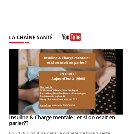
LA CHAÎNE SANTÉ
Youtube
Youtube
Insuline & Charge mentale : et si on osait en
Youtube
Youtube
parler??
En 2026, l'insuline dans le diabète de type 2 reste